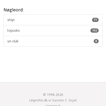
Nøgleord:
shqn
71
topusko
102
un-club
8
© 1998-2026
Unprofor.dk v/
Karsten F. Gryet
Version 8