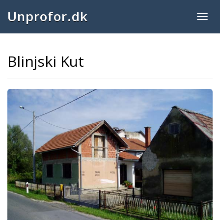
Unprofor.dk
Togg
navig
Blinjski Kut