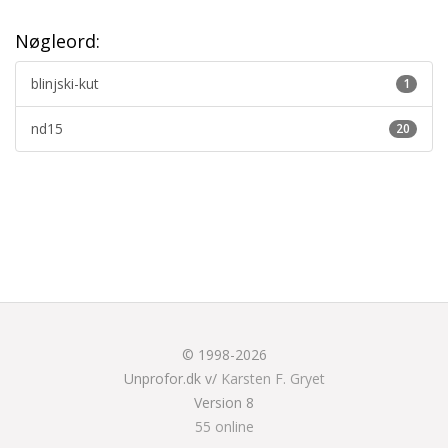
Nøgleord:
blinjski-kut
1
nd15
20
© 1998-2026
Unprofor.dk v/
Karsten F. Gryet
Version 8
55 online