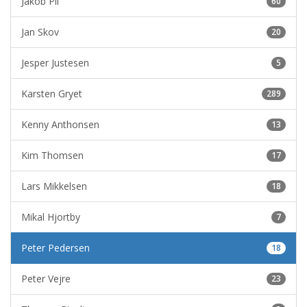
Jakob Pii
60
Jan Skov
20
Jesper Justesen
5
Karsten Gryet
289
Kenny Anthonsen
13
Kim Thomsen
17
Lars Mikkelsen
18
Mikal Hjortby
7
Peter Pedersen
18
Peter Vejre
23