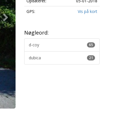
Opdateret:
05-01-2018
GPS:
Vis på kort
Nøgleord:
d-coy
65
dubica
21