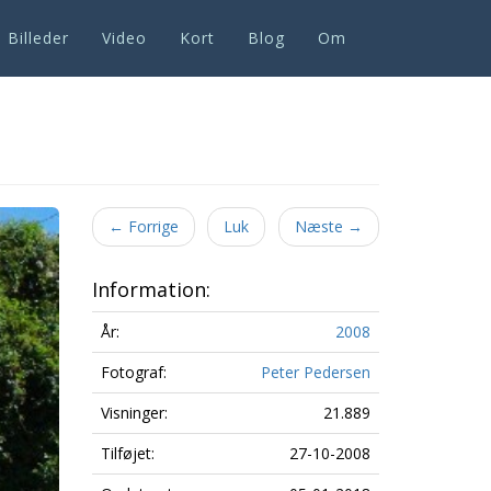
Billeder
Video
Kort
Blog
Om
Next
←
Forrige
Luk
Næste
→
Information:
År:
2008
Fotograf:
Peter Pedersen
Visninger:
21.889
Tilføjet:
27-10-2008