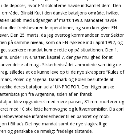
en i de depoter, hvor FN-soldaterne havde indsamlet dem. Den
i området Blinski Kut i den danske bataljons område, hvilket
roatien udløb med udgangen af marts 1993. Mandatet havde
omhandler fredsbevarende operationer, og som kun giver FN-
orsvar. Den 25. marts, da jeg overtog kommandoen over Sektor
atien på samme niveau, som da FN-rykkede ind i april 1992, og
meget stærkere mandat kunne rette op på situationen. Den 1.
r nu under FN-Charter, kapitel 7, der gav mulighed for at
anvendelse af magt. Sikkerhedsrådet anmodede samtidig de
ag, således at de kunne leve op til de nye skrappere ”Rules of
mark, Polen og Nigeria. Danmark og Polen besluttede at
t trække deres bataljon ud af UNPROFOR. Den Nigerianske
anteribataljon fra Argentina, siden af en fransk
bataljon blev opgraderet med mere panser, 81 mm morterer og
eret med 10 stk. lette kampvogne og luftværnsmisiler. Da april
 letbevæbnede infanterienheder til en pansret og mobil
aljon i Bihac). Det nye mandat samt de nye slagkraftige
en og genskabe de rimeligt fredelige tilstande.