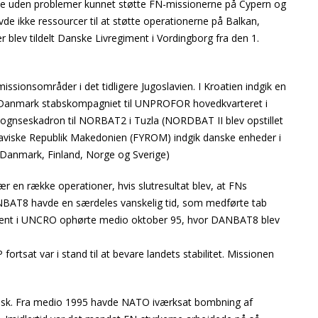
de uden problemer kunnet støtte FN-missionerne på Cypern og
vde ikke ressourcer til at støtte operationerne på Balkan,
 blev tildelt Danske Livregiment i Vordingborg fra den 1.
missionsområder i det tidligere Jugoslavien. I Kroatien indgik en
e Danmark stabskompagniet til UNPROFOR hovedkvarteret i
gnseskadron til NORBAT2 i Tuzla (NORDBAT II blev opstillet
slaviske Republik Makedonien (FYROM) indgik danske enheder i
Danmark, Finland, Norge og Sverige)
r en række operationer, hvis slutresultat blev, at FNs
NBAT8 havde en særdeles vanskelig tid, som medførte tab
ent i UNCRO ophørte medio oktober 95, hvor DANBAT8 blev
tsat var i stand til at bevare landets stabilitet. Missionen
løbsk. Fra medio 1995 havde NATO iværksat bombning af