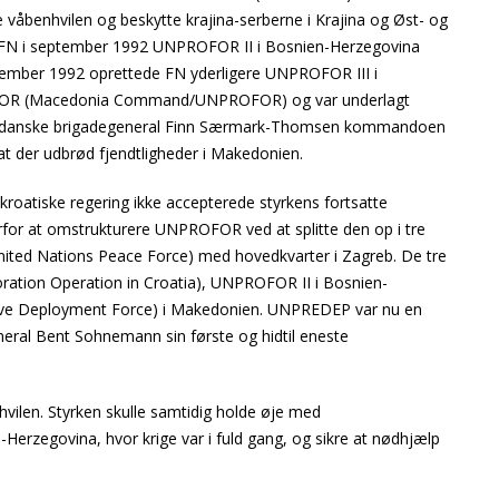
våbenhvilen og beskytte krajina-serberne i Krajina og Øst- og
e FN i september 1992 UNPROFOR II i Bosnien-Herzegovina
cember 1992 oprettede FN yderligere UNPROFOR III i
OR (Macedonia Command/UNPROFOR) og var underlagt
 den danske brigadegeneral Finn Særmark-Thomsen kommandoen
 at der udbrød fjendtligheder i Makedonien.
roatiske regering ikke accepterede styrkens fortsatte
erfor at omstrukturere UNPROFOR ved at splitte den op i tre
nited Nations Peace Force) med hovedkvarter i Zagreb. De tre
ration Operation in Croatia), UNPROFOR II i Bosnien-
ve Deployment Force) i Makedonien. UNPREDEP var nu en
eral Bent Sohnemann sin første og hidtil eneste
hvilen. Styrken skulle samtidig holde øje med
Herzegovina, hvor krige var i fuld gang, og sikre at nødhjælp