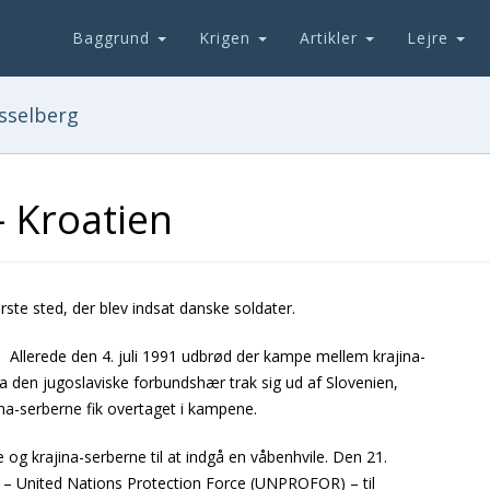
Baggrund
Krigen
Artikler
Lejre
sselberg
- Kroatien
rste sted, der blev indsat danske soldater.
. Allerede den 4. juli 1991 udbrød der kampe mellem krajina-
Da den jugoslaviske forbundshær trak sig ud af Slovenien,
na-serberne fik overtaget i kampene.
 og krajina-serberne til at indgå en våbenhvile. Den 21.
e – United Nations Protection Force (UNPROFOR) – til