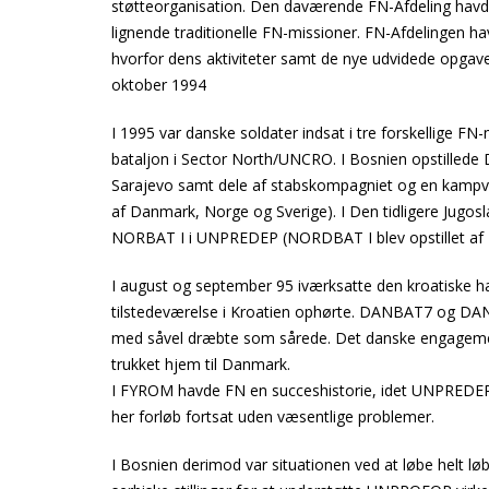
støtteorganisation. Den daværende FN-Afdeling hav
lignende traditionelle FN-missioner. FN-Afdelingen ha
hvorfor dens aktiviteter samt de nye udvidede opgaver
oktober 1994
I 1995 var danske soldater indsat i tre forskellige FN-
bataljon i Sector North/UNCRO. I Bosnien opstilled
Sarajevo samt dele af stabskompagniet og en kampvo
af Danmark, Norge og Sverige). I Den tidligere Jugo
NORBAT I i UNPREDEP (NORDBAT I blev opstillet af 
I august og september 95 iværksatte den kroatiske hæ
tilstedeværelse i Kroatien ophørte. DANBAT7 og DA
med såvel dræbte som sårede. Det danske engagem
trukket hjem til Danmark.
I FYROM havde FN en succeshistorie, idet UNPREDEP for
her forløb fortsat uden væsentlige problemer.
I Bosnien derimod var situationen ved at løbe helt 