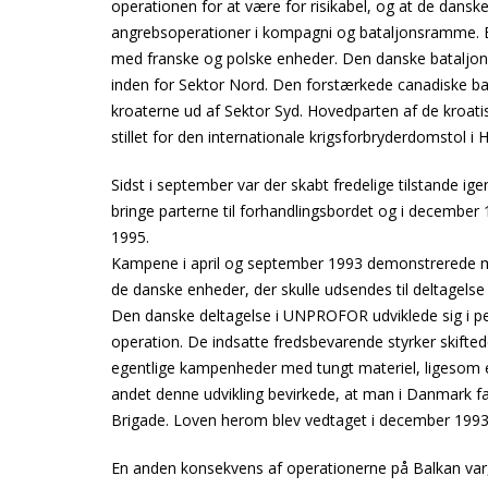
operationen for at være for risikabel, og at de danske
angrebsoperationer i kompagni og bataljonsramme. En
med franske og polske enheder. Den danske bataljon
inden for Sektor Nord. Den forstærkede canadiske b
kroaterne ud af Sektor Syd. Hovedparten af de kroat
stillet for den internationale krigsforbryderdomstol i 
Sidst i september var der skabt fredelige tilstande ig
bringe parterne til forhandlingsbordet og i december 1
1995.
Kampene i april og september 1993 demonstrerede meg
de danske enheder, der skulle udsendes til deltagelse
Den danske deltagelse i UNPROFOR udviklede sig i peri
operation. De indsatte fredsbevarende styrker skifted
egentlige kampenheder med tungt materiel, ligesom e
andet denne udvikling bevirkede, at man i Danmark f
Brigade. Loven herom blev vedtaget i december 1993, 
En anden konsekvens af operationerne på Balkan var, 