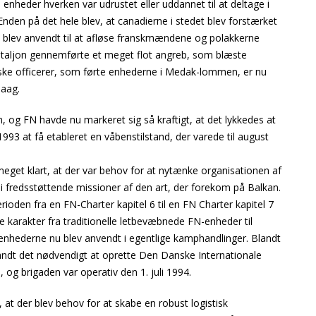
 enheder hverken var udrustet eller uddannet til at deltage i
den på det hele blev, at canadierne i stedet blev forstærket
 blev anvendt til at afløse franskmændene og polakkerne
ataljon gennemførte et meget flot angreb, som blæste
iske officerer, som førte enhederne i Medak-lommen, er nu
Haag.
en, og FN havde nu markeret sig så kraftigt, at det lykkedes at
993 at få etableret en våbenstilstand, der varede til august
et klart, at der var behov for at nytænke organisationen af
 i fredsstøttende missioner af den art, der forekom på Balkan.
oden fra en FN-Charter kapitel 6 til en FN Charter kapitel 7
e karakter fra traditionelle letbevæbnede FN-enheder til
nhederne nu blev anvendt i egentlige kamphandlinger. Blandt
andt det nødvendigt at oprette Den Danske Internationale
og brigaden var operativ den 1. juli 1994.
at der blev behov for at skabe en robust logistisk