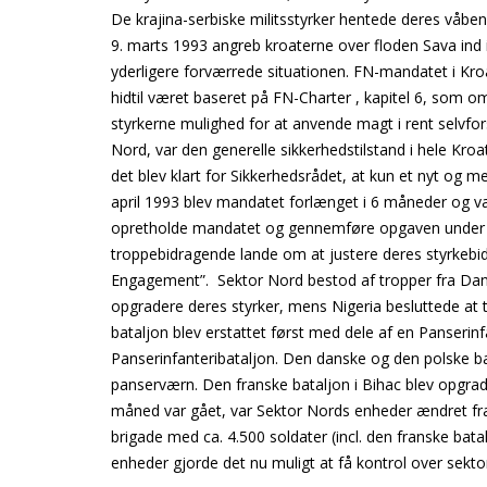
De krajina-serbiske militsstyrker hentede deres våb
9. marts 1993 angreb kroaterne over floden Sava ind 
yderligere forværrede situationen. FN-mandatet i K
hidtil været baseret på FN-Charter , kapitel 6, som 
styrkerne mulighed for at anvende magt i rent selvf
Nord, var den generelle sikkerhedstilstand i hele Kro
det blev klart for Sikkerhedsrådet, at kun et nyt og 
april 1993 blev mandatet forlænget i 6 måneder og va
opretholde mandatet og gennemføre opgaven under 
troppebidragende lande om at justere deres styrkebidr
Engagement”. Sektor Nord bestod af tropper fra Dan
opgradere deres styrker, mens Nigeria besluttede a
bataljon blev erstattet først med dele af en Panserinf
Panserinfanteribataljon. Den danske og den polske 
panserværn. Den franske bataljon i Bihac blev opgrad
måned var gået, var Sektor Nords enheder ændret fra
brigade med ca. 4.500 soldater (incl. den franske bat
enheder gjorde det nu muligt at få kontrol over sektor