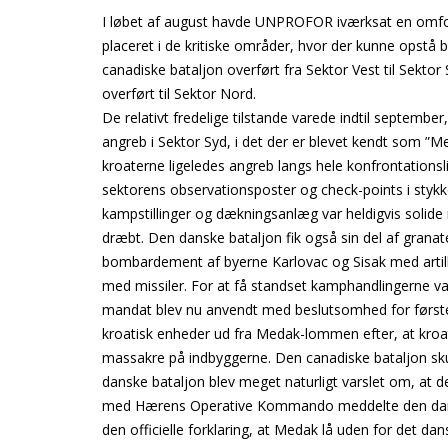
I løbet af august havde UNPROFOR iværksat en omford
placeret i de kritiske områder, hvor der kunne opstå 
canadiske bataljon overført fra Sektor Vest til Sektor
overført til Sektor Nord.
De relativt fredelige tilstande varede indtil septembe
angreb i Sektor Syd, i det der er blevet kendt som ”
kroaterne ligeledes angreb langs hele konfrontationsl
sektorens observationsposter og check-points i styk
kampstillinger og dækningsanlæg var heldigvis solide 
dræbt. Den danske bataljon fik også sin del af grana
bombardement af byerne Karlovac og Sisak med artill
med missiler. For at få standset kamphandlingerne v
mandat blev nu anvendt med beslutsomhed for første g
kroatisk enheder ud fra Medak-lommen efter, at kroat
massakre på indbyggerne. Den canadiske bataljon sk
danske bataljon blev meget naturligt varslet om, at de
med Hærens Operative Kommando meddelte den dansk
den officielle forklaring, at Medak lå uden for det d