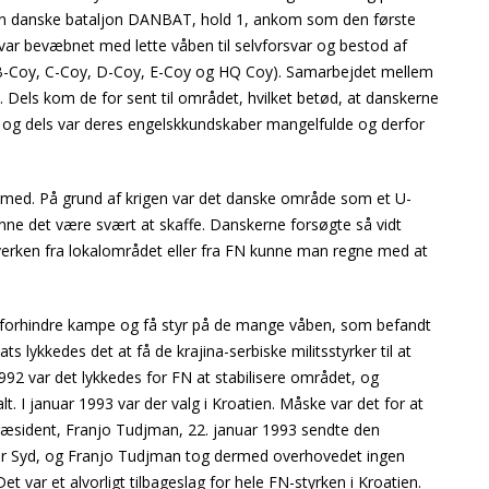
n danske bataljon DANBAT, hold 1, ankom som den første
var bevæbnet med lette våben til selvforsvar og bestod af
B-Coy, C-Coy, D-Coy, E-Coy og HQ Coy). Samarbejdet mellem
. Dels kom de for sent til området, hvilket betød, at danskerne
, og dels var deres engelskkundskaber mangelfulde og derfor
med. På grund af krigen var det danske område som et U-
kunne det være svært at skaffe. Danskerne forsøgte så vidt
 hverken fra lokalområdet eller fra FN kunne man regne med at
 forhindre kampe og få styr på de mange våben, som befandt
s lykkedes det at få de krajina-serbiske militsstyrker til at
2 var det lykkedes for FN at stabilisere området, og
lt. I januar 1993 var der valg i Kroatien. Måske var det for at
 præsident, Franjo Tudjman, 22. januar 1993 sendte den
ktor Syd, og Franjo Tudjman tog dermed overhovedet ingen
 var et alvorligt tilbageslag for hele FN-styrken i Kroatien.