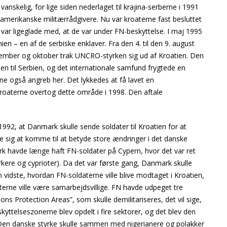
nskelig, for lige siden nederlaget til krajina-serberne i 1991
f amerikanske militærrådgivere. Nu var kroaterne fast besluttet
var ligeglade med, at de var under FN-beskyttelse. I maj 1995
ien – en af de serbiske enklaver. Fra den 4. til den 9. august
ptember og oktober trak UNCRO-styrken sig ud af Kroatien. Den
en til Serbien, og det internationale samfund frygtede en
ne også angreb her. Det lykkedes at få lavet en
kroaterne overtog dette område i 1998. Den aftale
992, at Danmark skulle sende soldater til Kroatien for at
 sig at komme til at betyde store ændringer i det danske
k havde længe haft FN-soldater på Cypern, hvor det var ret
rkere og cyprioter). Da det var første gang, Danmark skulle
 vidste, hvordan FN-soldaterne ville blive modtaget i Kroatien,
terne ville være samarbejdsvillige. FN havde udpeget tre
ons Protection Areas”, som skulle demilitariseres, det vil sige,
kyttelseszonerne blev opdelt i fire sektorer, og det blev den
 Den danske styrke skulle sammen med nigerianere og polakker