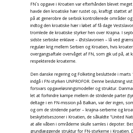
FN´s opgave i Kroatien var efterhånden blevet meget va
havde den kroatiske hær rustet op, kraftigt støttet a
på at generobre de serbisk kontrollerede områder og 
indtog den kroatiske hær i løbet af få dage Vestslavon
tromlede de kroatiske styrker hen over Krajina. I se
sidste serbiske enklave – Østslavonien – lå ved græns
regulær krig mellem Serbien og Kroatien, hvis kroater
overgangsaftale overvåget af FN, som gik ud på, at 
respekterede kroaterne.
Den danske regering og Folketing besluttede i marts 1
indgå i FN-styrken UNPROFOR. Denne beslutning viste
forsvars opgaveløsningsmodeller og struktur. Danmar
let at forhindre kampe mellem de stridende parter (ty
deltage i en FN-mission på Balkan, var der ingen, som
og om de stridende parter – krajina-serberne og kroa
beskyttelseszoner i Kroatien, de såkaldte ”United Nati
at alle våben i områderne skulle samles i depoter. Bes
grundlæggende struktur for FN-styrkerne i Kroatien.