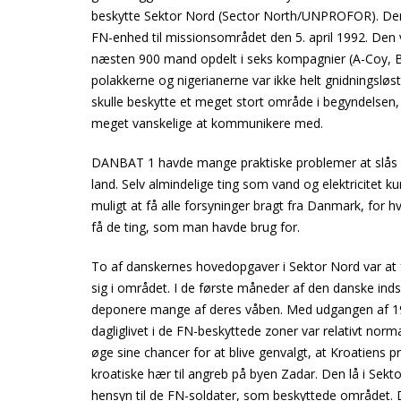
beskytte Sektor Nord (Sector North/UNPROFOR). De
FN-enhed til missionsområdet den 5. april 1992. Den 
næsten 900 mand opdelt i seks kompagnier (A-Coy, 
polakkerne og nigerianerne var ikke helt gnidningsløst
skulle beskytte et meget stort område i begyndelsen
meget vanskelige at kommunikere med.
DANBAT 1 havde mange praktiske problemer at slås 
land. Selv almindelige ting som vand og elektricitet 
muligt at få alle forsyninger bragt fra Danmark, for
få de ting, som man havde brug for.
To af danskernes hovedopgaver i Sektor Nord var at
sig i området. I de første måneder af den danske indsat
deponere mange af deres våben. Med udgangen af 199
dagliglivet i de FN-beskyttede zoner var relativt norma
øge sine chancer for at blive genvalgt, at Kroatiens
kroatiske hær til angreb på byen Zadar. Den lå i Se
hensyn til de FN-soldater, som beskyttede området. Det