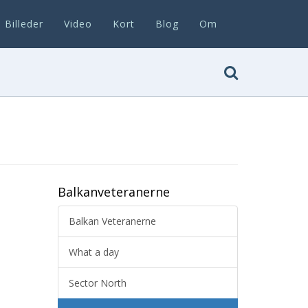
Billeder
Video
Kort
Blog
Om
Balkanveteranerne
Balkan Veteranerne
What a day
Sector North