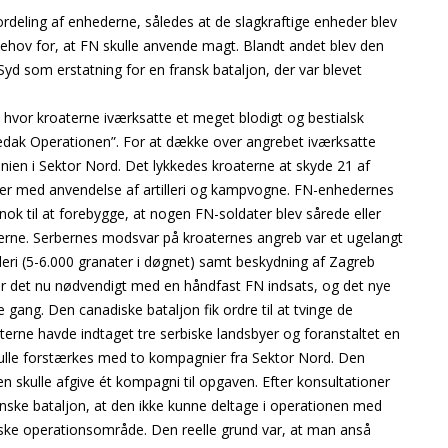
eling af enhederne, således at de slagkraftige enheder blev
behov for, at FN skulle anvende magt. Blandt andet blev den
 Syd som erstatning for en fransk bataljon, der var blevet
r, hvor kroaterne iværksatte et meget blodigt og bestialsk
Medak Operationen”. For at dække over angrebet iværksatte
inien i Sektor Nord. Det lykkedes kroaterne at skyde 21 af
ker med anvendelse af artilleri og kampvogne. FN-enhedernes
nok til at forebygge, at nogen FN-soldater blev sårede eller
terne. Serbernes modsvar på kroaternes angreb var et ugelangt
eri (5-6.000 granater i døgnet) samt beskydning af Zagreb
ar det nu nødvendigt med en håndfast FN indsats, og det nye
ang. Den canadiske bataljon fik ordre til at tvinge de
erne havde indtaget tre serbiske landsbyer og foranstaltet en
ulle forstærkes med to kompagnier fra Sektor Nord. Den
n skulle afgive ét kompagni til opgaven. Efter konsultationer
e bataljon, at den ikke kunne deltage i operationen med
anske operationsområde. Den reelle grund var, at man anså