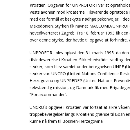
Kroatien. Opgaven for UNPROFOR I var at opretholde 
Vestslavonien mod kroaterne. Tilsvarende opretted
med det formål at beskytte nødhjælpskonvojer. I de
Makedonien. Styrken fik navnet MACCOMD/UNPROF
hovedkvarteret i Zagreb. Fra 18. februar 1993 fik
over denne styrke, der havde til opgave at forhindre,
UNPROFOR I blev opløst den 31. marts 1995, da den k
tilstedeværelse i Kroatien. Sikkerhedsrådet vedtog d
styrker, som blev samlet under betegnelsen UNPF (U
styrker var: UNCRO (United Nations Confidence Resto
Herzegovina og UNPREDEP (United Nations Preventi
selvstændig mission, og Danmark fik med Brigadegen
”Forcecommander”.
UNCRO´s opgave i Kroatien var fortsat at sikre våben
troppebevægelser langs Kroatiens grænse til Bosnien-
kunne nå frem til Bosnien-Herzegovina.