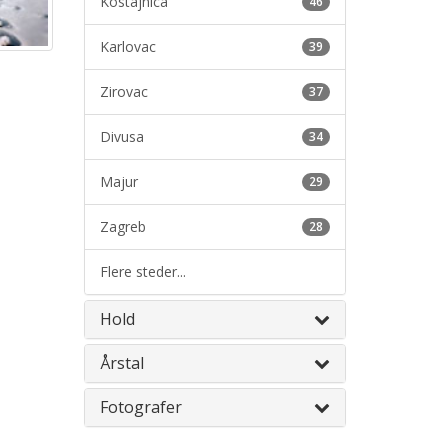
Kostajnica
46
Karlovac
39
Zirovac
37
Divusa
34
Majur
29
Zagreb
28
Flere steder...
Hold
Årstal
Fotografer