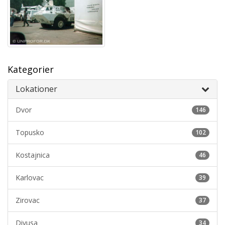
Kategorier
Lokationer
Dvor
146
Topusko
102
Kostajnica
46
Karlovac
39
Zirovac
37
Divusa
34