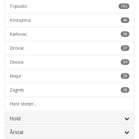
Topusko
102
Kostajnica
46
Karlovac
39
Zirovac
37
Divusa
34
Majur
29
Zagreb
28
Flere steder...
Hold
Årstal