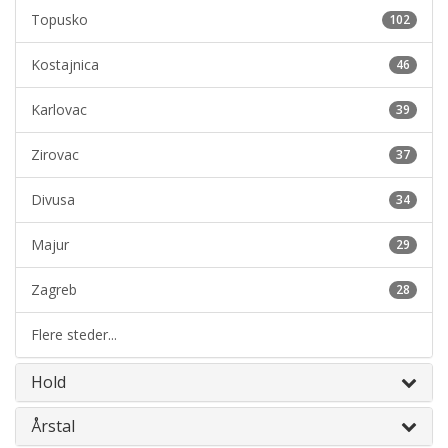
Topusko
102
Kostajnica
46
Karlovac
39
Zirovac
37
Divusa
34
Majur
29
Zagreb
28
Flere steder...
Hold
Årstal