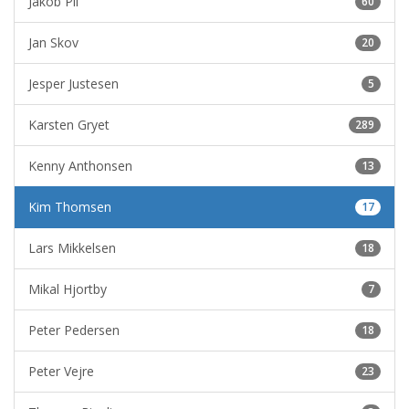
Jakob Pii
60
Jan Skov
20
Jesper Justesen
5
Karsten Gryet
289
Kenny Anthonsen
13
Kim Thomsen
17
Lars Mikkelsen
18
Mikal Hjortby
7
Peter Pedersen
18
Peter Vejre
23