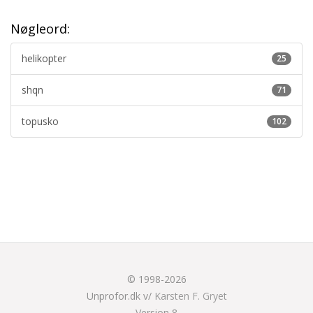
Nøgleord:
helikopter
25
shqn
71
topusko
102
© 1998-2026
Unprofor.dk v/
Karsten F. Gryet
Version 8