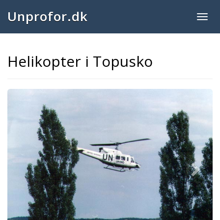
Unprofor.dk
Togg
navig
Helikopter i Topusko
Next