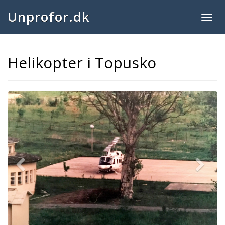
Unprofor.dk
Togg
navig
Helikopter i Topusko
Previous
Next