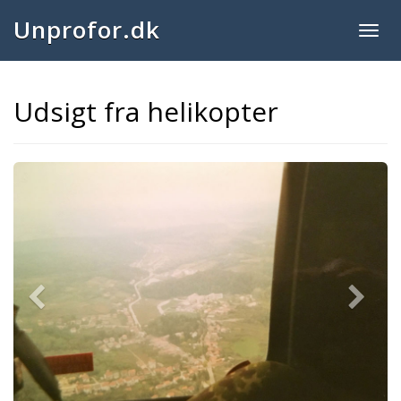
Unprofor.dk
Togg
navig
Udsigt fra helikopter
Previous
Next