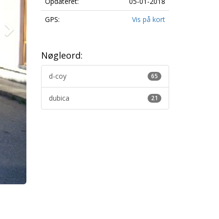
Opdateret:
05-01-2018
GPS:
Vis på kort
Nøgleord:
d-coy
65
dubica
21