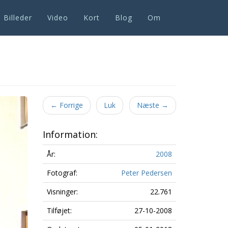
Billeder
Video
Kort
Blog
Om
Next
←
Forrige
Luk
Næste
→
Information:
År:
2008
Fotograf:
Peter Pedersen
Visninger:
22.761
Tilføjet:
27-10-2008