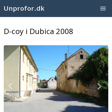
Unprofor.dk
Togg
navig
D-coy i Dubica 2008
Previous
Next