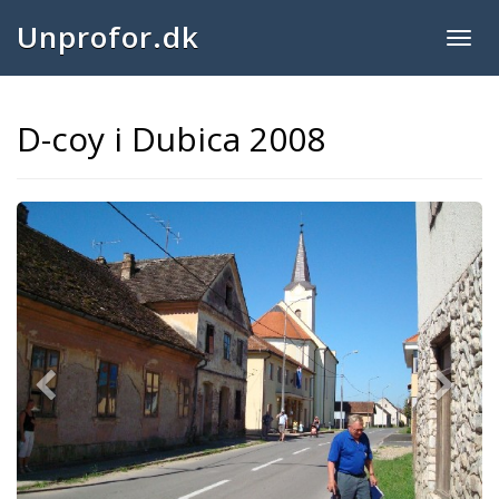
Unprofor.dk
Togg
navig
D-coy i Dubica 2008
Previous
Next