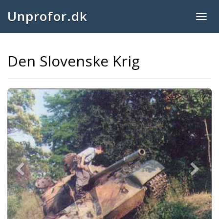
Unprofor.dk
Togg
navig
Den Slovenske Krig
Previous
Next