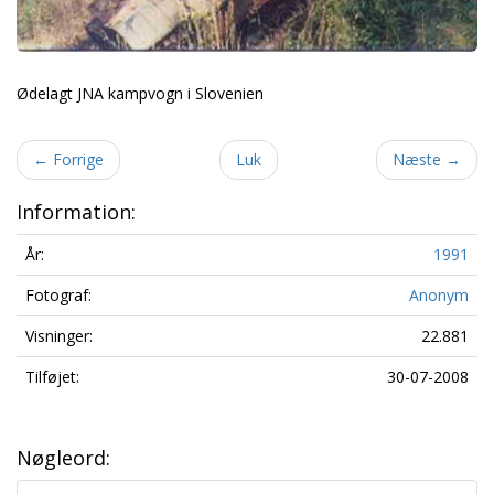
Ødelagt JNA kampvogn i Slovenien
←
Forrige
Luk
Næste
→
Information:
År:
1991
Fotograf:
Anonym
Visninger:
22.881
Tilføjet:
30-07-2008
Nøgleord: