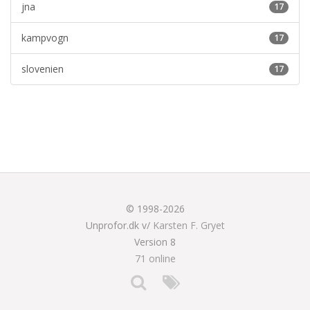
jna
17
kampvogn
17
slovenien
17
© 1998-2026
Unprofor.dk v/
Karsten F. Gryet
Version 8
71 online