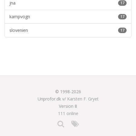
jna
17
kampvogn
17
slovenien
17
© 1998-2026
Unprofor.dk v/
Karsten F. Gryet
Version 8
111 online