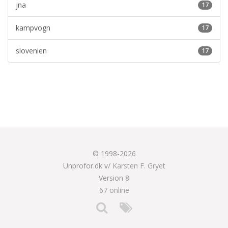
jna
17
kampvogn
17
slovenien
17
© 1998-2026
Unprofor.dk v/
Karsten F. Gryet
Version 8
67 online