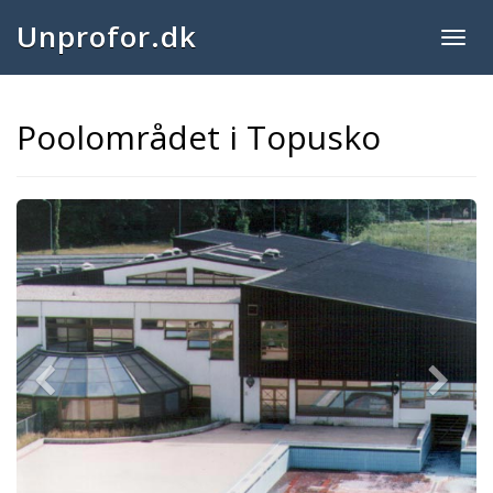
Unprofor.dk
Togg
navig
Poolområdet i Topusko
Previous
Next