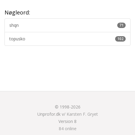
Nøgleord:
shqn
71
topusko
102
© 1998-2026
Unprofor.dk v/
Karsten F. Gryet
Version 8
84 online