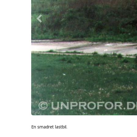
En smadret lastbil.