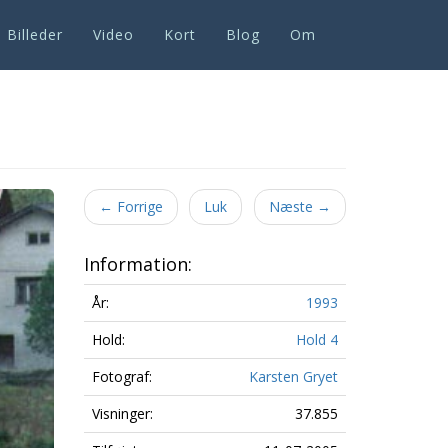
Billeder
Video
Kort
Blog
Om
Next
←
Forrige
Luk
Næste
→
Information:
År:
1993
Hold:
Hold 4
Fotograf:
Karsten Gryet
Visninger:
37.855