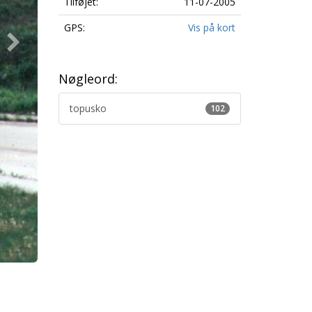
Tilføjet:
11-07-2005
GPS:
Vis på kort
Nøgleord:
topusko
102