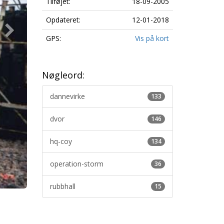
Tilføjet:
18-09-2005
Opdateret:
12-01-2018
GPS:
Vis på kort
Nøgleord:
dannevirke
133
dvor
146
hq-coy
134
operation-storm
36
rubbhall
15