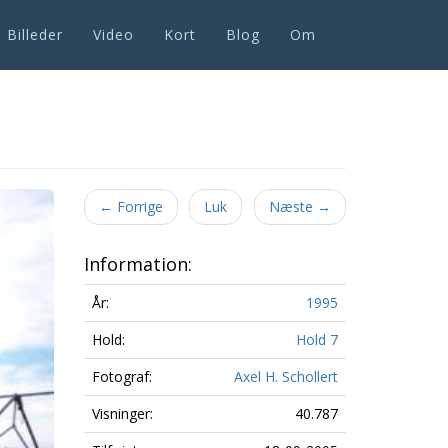
Billeder
Video
Kort
Blog
Om
Next
←
Forrige
Luk
Næste
→
Information:
År:
1995
Hold:
Hold 7
Fotograf:
Axel H. Schollert
Visninger:
40.787