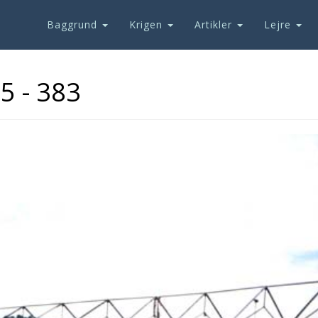
Baggrund
Krigen
Artikler
Lejre
5 - 383