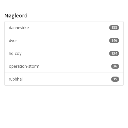
Nøgleord:
dannevirke
133
dvor
146
hq-coy
134
operation-storm
36
rubbhall
15