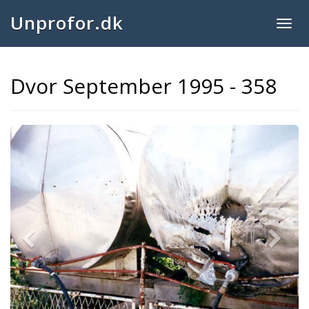
Unprofor.dk
Togg
navig
Dvor September 1995 - 358
Previous
Next