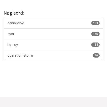
Nøgleord:
dannevirke
133
dvor
146
hq-coy
134
operation-storm
36