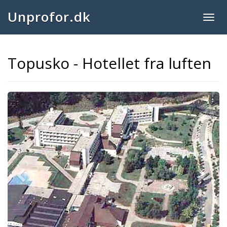
Unprofor.dk
Togg
navig
Topusko - Hotellet fra luften
Previous
Next