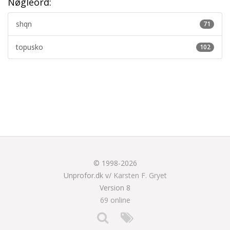
Nøgleord:
shqn
71
topusko
102
© 1998-2026
Unprofor.dk v/
Karsten F. Gryet
Version 8
69 online