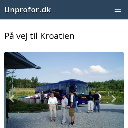
Unprofor.dk
Togg
navig
På vej til Kroatien
Previous
Next