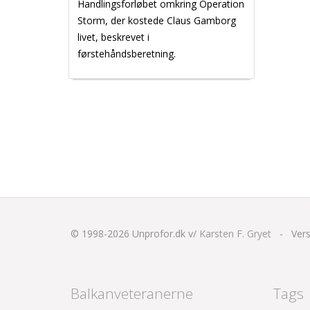
Handlingsforløbet omkring Operation
Storm, der kostede Claus Gamborg
livet, beskrevet i
førstehåndsberetning.
© 1998-2026
Unprofor.dk v/
Karsten F. Gryet
-
Vers
Balkanveteranerne
Tags