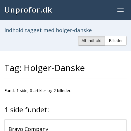
Unprofor.dk
Togg
navig
Indhold tagget med holger-danske
Alt indhold
Billeder
Tag: Holger-Danske
Fandt 1 side, 0 artikler og 2 billeder.
1 side fundet:
Bravo Company