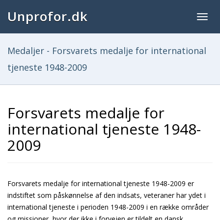
Unprofor.dk
Togg
navig
Medaljer - Forsvarets medalje for international
tjeneste 1948-2009
Forsvarets medalje for
international tjeneste 1948-
2009
Forsvarets medalje for international tjeneste 1948-2009 er
indstiftet som påskønnelse af den indsats, veteraner har ydet i
international tjeneste i perioden 1948-2009 i en række områder
og missioner, hvor der ikke i forvejen er tildelt en dansk