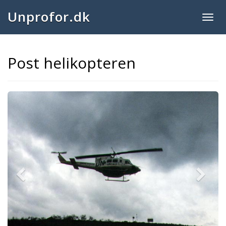
Unprofor.dk
Togg
navig
Post helikopteren
Previous
Next