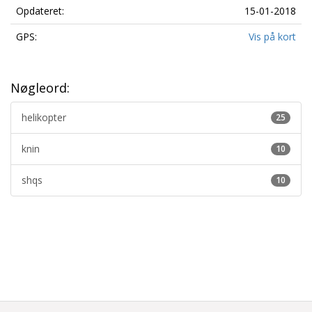
Opdateret:
15-01-2018
GPS:
Vis på kort
Nøgleord:
helikopter
25
knin
10
shqs
10