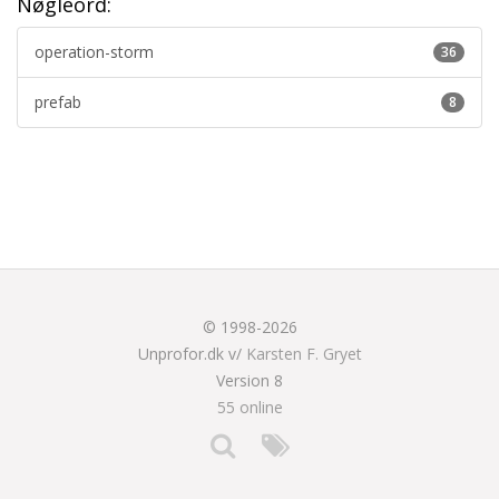
Nøgleord:
operation-storm
36
prefab
8
© 1998-2026
Unprofor.dk v/
Karsten F. Gryet
Version 8
55 online