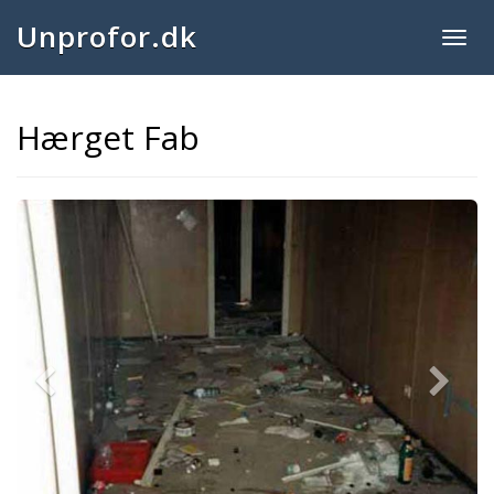
Unprofor.dk
Togg
navig
Hærget Fab
Previous
Next