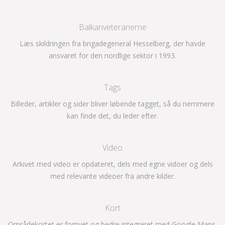
Balkanveteranerne
Læs skildringen fra brigadegeneral Hesselberg, der havde
ansvaret for den nordlige sektor i 1993.
Tags
Billeder, artikler og sider bliver løbende tagget, så du nemmere
kan finde det, du leder efter.
Video
Arkivet med video er opdateret, dels med egne vidoer og dels
med relevante videoer fra andre kilder.
Kort
Områdekortet er fornyet og bedre integreret med Google Maps.