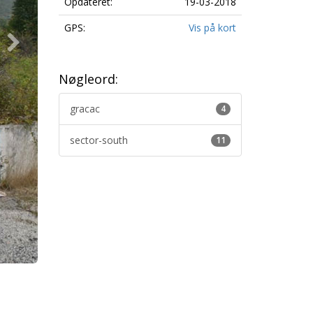
Opdateret:
19-03-2018
GPS:
Vis på kort
Nøgleord:
gracac
4
sector-south
11