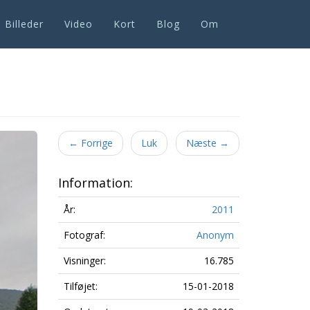
Billeder
Video
Kort
Blog
Om
Next
←
Forrige
Luk
Næste
→
Information:
År:
2011
Fotograf:
Anonym
Visninger:
16.785
Tilføjet:
15-01-2018