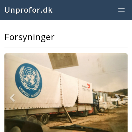
Unprofor.dk
Togg
navig
Forsyninger
Previous
Next