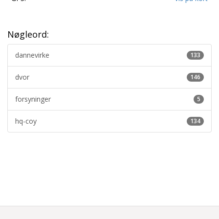
Nøgleord:
dannevirke
133
dvor
146
forsyninger
5
hq-coy
134