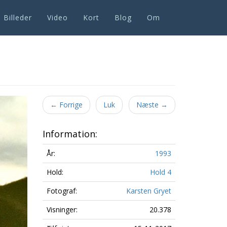
Billeder
Video
Kort
Blog
Om
Next
←
Forrige
Luk
Næste
→
Information:
År:
1993
Hold:
Hold 4
Fotograf:
Karsten Gryet
Visninger:
20.378