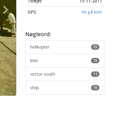
Tilføjet:
15-11-2017
GPS:
Vis på kort
Nøgleord:
helikopter
25
knin
10
sector-south
11
shqs
10