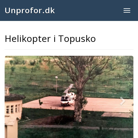
Unprofor.dk
Togg
navig
Helikopter i Topusko
Next