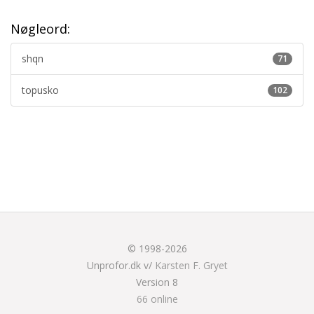
Nøgleord:
shqn
71
topusko
102
© 1998-2026
Unprofor.dk v/
Karsten F. Gryet
Version 8
66 online