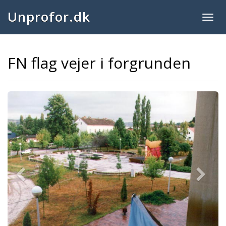
Unprofor.dk
Togg
navig
FN flag vejer i forgrunden
Previous
Next