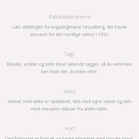
Balkanveteranerne
Læs skildringen fra brigadegeneral Hesselberg, der havde
ansvaret for den nordlige sektor i 1993.
Tags
Billeder, artikler og sider bliver løbende tagget, så du nemmere
kan finde det, du leder efter.
Video
Arkivet med video er opdateret, dels med egne vidoer og dels
med relevante videoer fra andre kilder.
Kort
Områdekortet er fornyet og bedre integreret med Google Maps.