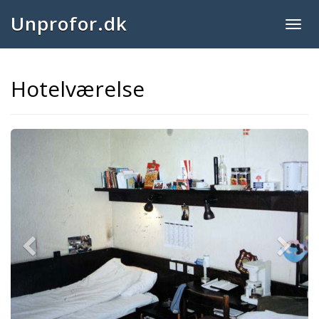
Unprofor.dk
Togg
navig
Hotelværelse
Previous
Next