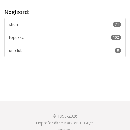
Nøgleord:
shqn
71
topusko
102
un-club
8
© 1998-2026
Unprofor.dk v/
Karsten F. Gryet
Version 8