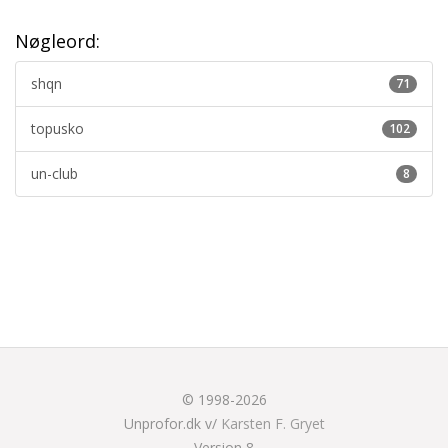
Nøgleord:
shqn
71
topusko
102
un-club
8
© 1998-2026
Unprofor.dk v/
Karsten F. Gryet
Version 8