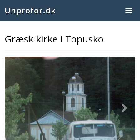
Unprofor.dk
Togg
navig
Græsk kirke i Topusko
Next