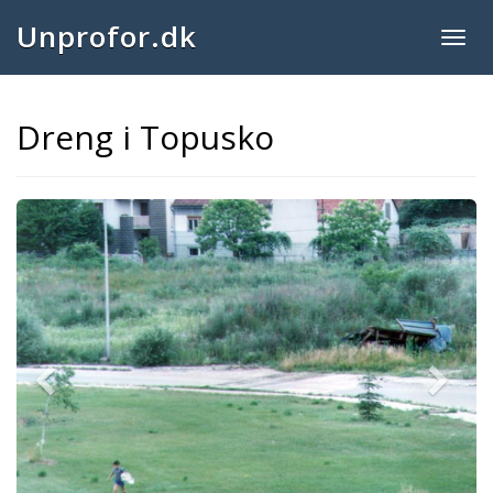
Unprofor.dk
Togg
navig
Dreng i Topusko
Previous
Next