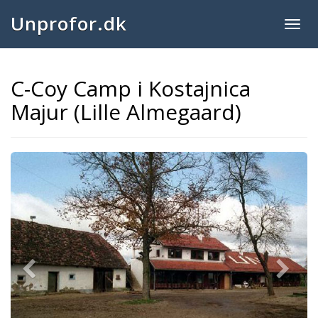
Unprofor.dk
Togg
navig
C-Coy Camp i Kostajnica
Majur (Lille Almegaard)
Previous
Next