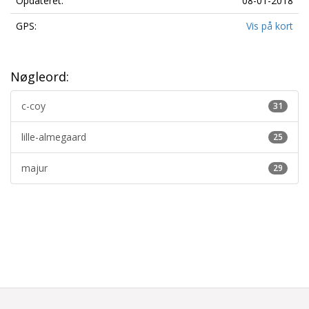
Opdateret:
08-01-2018
GPS:
Vis på kort
Nøgleord:
c-coy
31
lille-almegaard
25
majur
29