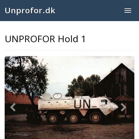
Unprofor.dk
Togg
navig
UNPROFOR Hold 1
Previous
Next