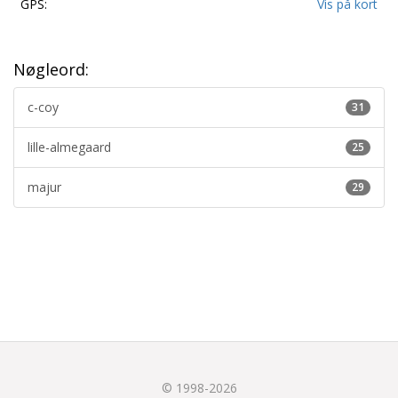
GPS:
Vis på kort
Nøgleord:
c-coy
31
lille-almegaard
25
majur
29
© 1998-2026