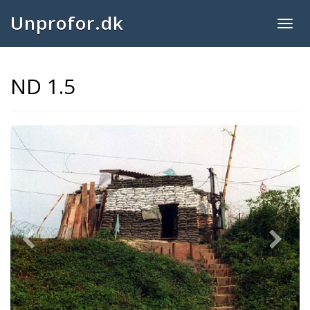
Unprofor.dk
Togg
navig
ND 1.5
Previous
Next