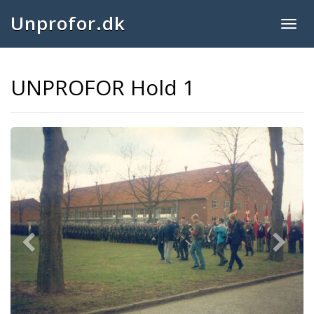
Unprofor.dk
Togg
navig
UNPROFOR Hold 1
Previous
Next