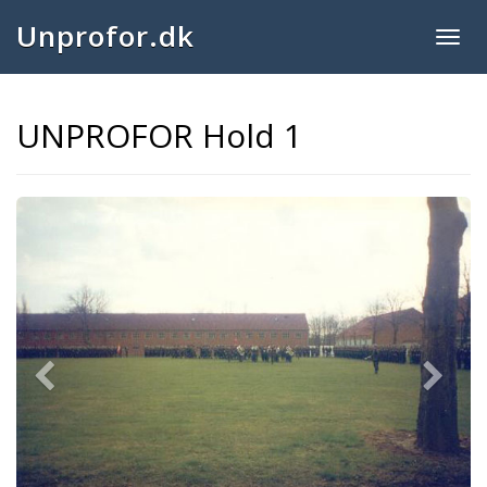
Unprofor.dk
Togg
navig
UNPROFOR Hold 1
Previous
Next