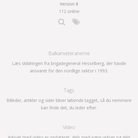
Version 8
112 online
Balkanveteranerne
Læs skildringen fra brigadegeneral Hesselberg, der havde
ansvaret for den nordlige sektor i 1993.
Tags
Billeder, artikler og sider bliver løbende tagget, så du nemmere
kan finde det, du leder efter.
Video
Arkivet med video er opdateret, dels med egne vidoer og dels