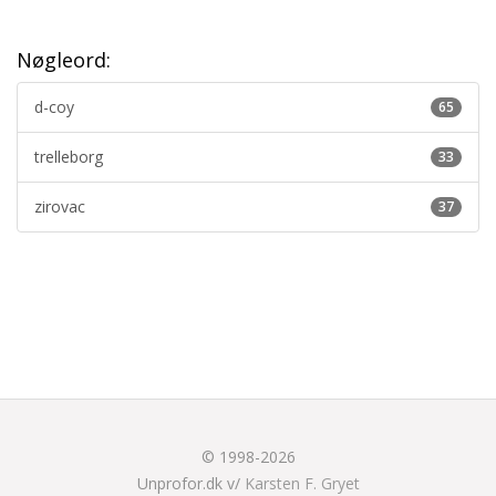
Nøgleord:
d-coy
65
trelleborg
33
zirovac
37
© 1998-2026
Unprofor.dk v/
Karsten F. Gryet