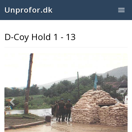
Unprofor.dk
Togg
navig
D-Coy Hold 1 - 13
Previous
Next