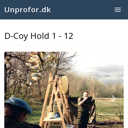
Unprofor.dk
Togg
navig
D-Coy Hold 1 - 12
Previous
Next