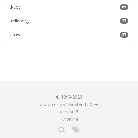
d-coy
65
trelleborg
33
zirovac
37
© 1998-2026
Unprofor.dk v/
Karsten F. Gryet
Version 8
77 online