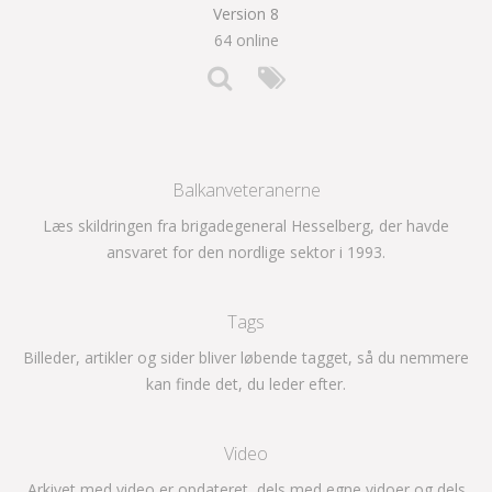
Version 8
64 online
Balkanveteranerne
Læs skildringen fra brigadegeneral Hesselberg, der havde
ansvaret for den nordlige sektor i 1993.
Tags
Billeder, artikler og sider bliver løbende tagget, så du nemmere
kan finde det, du leder efter.
Video
Arkivet med video er opdateret, dels med egne vidoer og dels