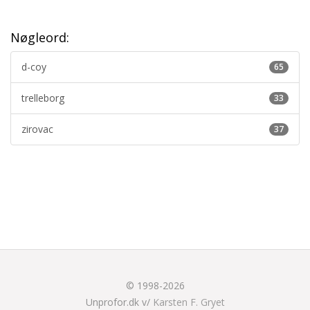
Nøgleord:
d-coy
65
trelleborg
33
zirovac
37
© 1998-2026
Unprofor.dk v/
Karsten F. Gryet